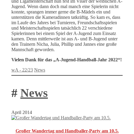
und Ligameisterschaft nun fest im Visier der weiblichen A-
Jugend. Wenn dann doch mal manch eine Spielerin nicht
konnte, sprangen immer gerne die B-Mädels ein und
unterstützen die Kameradinnen tatkräftig. So kam es, dass
im Laufe des Jahres bei Turnieren, Freundschaftsspielen
und Meisterschaftsspielen tatsächlich 22 verschiedene
Spielerinnen bei einem Spiel der A-Jugend zum Einsatz
kamen. Denn mittlerweile ist aus A- und B-Jugend unter
den Trainern Nicha, Julia, Phillip und Jannes eine große
Mannschaft geworden.
Vielen Dank für das „A-Jugend-Handball-Jahr 2022“!
Kategorien
Schlagwörter
wA - 22/23
News
#
News
April 2014
Großer Wandertag und Handballer-Party am 10.5.