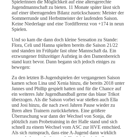
Spielerinnen die Möglichkeit auf eine altersgerechte
Jugendmannschaft zu bieten. 11 Monate später lässt sich
auf einer überragenden Bilanz zurückschauen: Meister der
Sommerrunde und Herbstmeister der laufenden Saison.
Keine Niederlage und eine Tordifferenz von +174 in neun
Spielen.
Und so kam die dann doch kleine Sensation zu Stande:
Flora, Celi und Hanna spielten bereits die Saison 21/22
und standen im Frühjahr fast ohne Mannschaft da. Ein
erzwungener frühzeitiger Aufstieg in den Damenbereich
stand kurz bevor. Dann begann sich jedoch einiges zu
bewegen:
Zu den letzten B-Jugendspielen der vergangenen Saison
kamen schon Lina und Xenia hinzu, die bereits 2018 unter
Jannes und Phillip gespielt hatten und für die Chance auf
ein weiteres Jahr Jugendhandball gerne das blaue Trikot
überzogen. Als die Saison vorbei war stießen auch Ella
und Josi hinzu, die nach zwei Jahren Pause wieder zu
Ihren alten Trainern zurückkehrten. Eine größere
Überraschung war dann der Wechsel von Sonja, die
plötzlich zum Probetraining in der Halle stand und sich
schnell zu einem Wechsel vom ASC zur HVE entschied.
Als sich rumsprach, dass eine A-Jugend dann wirklich