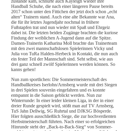
zustande kam, schnürte auch Kayleigh wieder ihre
Handball Schuhe, die nach einer längeren Pause bereits
2017 schon unter den Fittichen der jetzt doch schon „echt
alten“ Trainern stand. Auch eine alte Bekannte war Ana,
die für ihr letztes Jugendjahr nochmal in frühere
Fußstapfen trat und nun wieder mit Spaß und Ehrgeiz
dabei ist. Die letzten beiden Zugänge brachten die kuriose
Findung der weiblichen A-Jugend dann auf die Spitze.
Damen-Trainerin Katharina Moll brachte das Trainerteam
mit den zwei mannschaftslosen Spielerinnen Vicky und
Julia von TuRa Halden-Herbeck in Kontakt, die nun auch
ein fester Teil der Mannschaft sind. Seht selbst, wie aus
drei ganz schnell zwölf Spielerinnen werden können. So
kanns gehen!
Nun zum sportlichen: Die Sommermeisterschaft des
Handballkreises Iserlohn/Arnsberg wurde mit drei Siegen
in drei Spielen souverän eingefahren und es konnte
entspannt in die Saison geblickt werden. Nun zur
Winterrunde: In einer leider kleinen Liga, in der in einer
dreier Runde gespielt wird, stößt man auf TV Arnsberg,
TuS Jahn Dellwig, SG Ruhrtal und DJKSG Bösperde.
Hier folgten ausschließlich Siege, die zur hochverdienten
Herbstmeisterschaft führten. Nach einer so erfolgreichen
Hinrunde steht der „Back-to-Back-Sieg“ von Sommer-