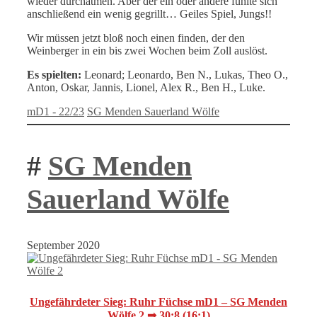
wieder durchatmen. Aber der ein oder andere fühlte sich
anschließend ein wenig gegrillt… Geiles Spiel, Jungs!!
Wir müssen jetzt bloß noch einen finden, der den
Weinberger in ein bis zwei Wochen beim Zoll auslöst.
Es spielten:
Leonard; Leonardo, Ben N., Lukas, Theo O.,
Anton, Oskar, Jannis, Lionel, Alex R., Ben H., Luke.
Kategorien
Schlagwörter
mD1 - 22/23
SG Menden Sauerland Wölfe
#
SG Menden
Sauerland Wölfe
September 2020
Ungefährdeter Sieg: Ruhr Füchse mD1 – SG Menden
Wölfe 2 ➟ 30:8 (16:1)