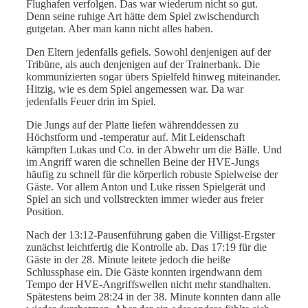
Flughafen verfolgen. Das war wiederum nicht so gut.
Denn seine ruhige Art hätte dem Spiel zwischendurch
gutgetan. Aber man kann nicht alles haben.
Den Eltern jedenfalls gefiels. Sowohl denjenigen auf der
Tribüne, als auch denjenigen auf der Trainerbank. Die
kommunizierten sogar übers Spielfeld hinweg miteinander.
Hitzig, wie es dem Spiel angemessen war. Da war
jedenfalls Feuer drin im Spiel.
Die Jungs auf der Platte liefen währenddessen zu
Höchstform und -temperatur auf. Mit Leidenschaft
kämpften Lukas und Co. in der Abwehr um die Bälle. Und
im Angriff waren die schnellen Beine der HVE-Jungs
häufig zu schnell für die körperlich robuste Spielweise der
Gäste. Vor allem Anton und Luke rissen Spielgerät und
Spiel an sich und vollstreckten immer wieder aus freier
Position.
Nach der 13:12-Pausenführung gaben die Villigst-Ergster
zunächst leichtfertig die Kontrolle ab. Das 17:19 für die
Gäste in der 28. Minute leitete jedoch die heiße
Schlussphase ein. Die Gäste konnten irgendwann dem
Tempo der HVE-Angriffswellen nicht mehr standhalten.
Spätestens beim 28:24 in der 38. Minute konnten dann alle