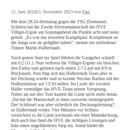
12. Juni 2024
23. November 2023
von
Fips
Mit dem 28:24-Heimsieg gegen die TSG Dortmund-
Schüren hat die Zweite Herrenmannschaft der HVE
Villigst-Ergste am Sonntagabend die Punkte acht und neun
geholt. „Es war das erwartete Kampfspiel. Kompliment an
die Jungs wie sie gefightet haben“, meinte ein zufriedener
Trainer Martin Halberstadt.
Nach gutem Start ins Spiel führten die Gastgeber schnell
mit 6:2 (11.). Nun verloren die Villigst-Ergster ein bisschen
den Faden und gerieten nach einem 2:7-Lauf mit 8:9 in
Rückstand. Nun fing sich das Halberstadt-Team aber in
der Deckung wieder und so konnte Nicolas Bartlau mit der
Halbzeitsirene auf 13:10 stellen. Im Laufe der zweiten
Hälfte verteidigte das HVE-Team seinen Vorsprung.
Näher als auf drei Tore kamen die Gäste nicht mehr heran.
„Da hat die Mannschaft es dann souverän runtergespielt.
Der Schlüssel war aber sicherlich die Deckungsleistung“,
so Halberstadt weiter. Vier Minuten vor Schluss
versuchten es die Gäste nochmals mit einer Manndeckung,
dich auch hier fand die HVE die richtigen Lösungen und
fuhr einen ungefährdeten Sieg ein. Somit bleibt die