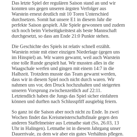
Das letzte Spiel der regulären Saison stand an und wir
konnten uns gegen unseren ärgsten Verfolger aus
Warstein erneut deutlich mit 10 Toren Unterschied
durchsetzen. Somit hat unsere E1 in diesem Jahr die
perfekte Saison gespielt. Alle Spiele gewonnen und zudem
sich noch beim Vielseitigkeitstest als beste Mannschaft
durchgesetzt, so dass am Ende 21:0 Punkte stehen.
Die Geschichte des Spiels ist relativ schnell erzählt.
Warstein reiste mit einer einzigen Niederlage (gegen uns
im Hinspiel) an. Wir waren gewarnt, weil auch Warstein
eine tolle Runde gespielt hat. Wir mussten alles in die
Waagschale werfen und gingen mit einem 14:7 in die
Halbzeit. Trotzdem musste das Team gewarnt werden,
dass wir in diesem Spiel noch nicht durch waren. Wir
nahmen uns vor, den Druck hochzuhalten und steigerten
unseren Vorsprung zwischenzeitlich auf 22:11.
Letztendlich haben die Jungs das Spiel sicher einfahren
können und durften nach Schlusspfiff ausgiebig feiern.
So ganz ist die Saison aber noch nicht zu Ende. In zwei
Wochen findet das Kreismeisterschaftsfinale gegen den
anderen Staffelmeister aus Letmathe statt (So, 26.03, 13
Uhr in Halingen). Letmathe ist in diesem Jahrgang unser
Dauerrivale, zu dem wir aber ein gutes Verhältnis pflegen.