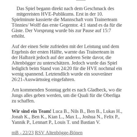
Das Spiel begann direkt nach dem Geschmack des
mitgereisten HVE-Publikums. Erst in der 10.
Spielminute kassierte die Mannschaft vom Trainerteam
Tönnies/ Wolff das erste Gegentor. 4:1 stand es da für die
Gäste. Der Vorsprung wurde bis zur Pause auf 15:7
erhöht.
Auf der einen Seite zufrieden mit der Leistung und dem
Ergebnis der ersten Hälfte, warnte das Trainerteam in
der Halbzeit jedoch auf der anderen Seite davor, die
Altenbögger zu unterschätzen. Jedoch wurde das Spiel
lediglich beim Stand von 24:20 für die HVE nochmal ein
wenig spannend. Letztendlich wurde ein souveräner
26:21-Auswärtssieg eingefahren.
Am kommenden Sonntag geht es nach Gladbeck, wo die
Jungs alles geben werden, um die Quali für die Oberliga
zu schaffen.
Wir sind ein Team!
Luca B., Nils B., Ben B., Lukas H.,
Jonah K., Ben K., Kian L., Max L., Joshua N., Felix P.,
Yannik P., Lennart P., Louis T. und Bastian V.
Kategorien
Schlagwörter
mB - 22/23
RSV Altenbögge-Bönen