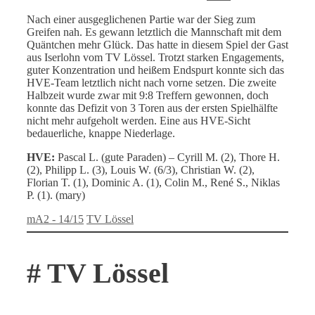
Nach einer ausgeglichenen Partie war der Sieg zum
Greifen nah. Es gewann letztlich die Mannschaft mit dem
Quäntchen mehr Glück. Das hatte in diesem Spiel der Gast
aus Iserlohn vom TV Lössel. Trotzt starken Engagements,
guter Konzentration und heißem Endspurt konnte sich das
HVE-Team letztlich nicht nach vorne setzen. Die zweite
Halbzeit wurde zwar mit 9:8 Treffern gewonnen, doch
konnte das Defizit von 3 Toren aus der ersten Spielhälfte
nicht mehr aufgeholt werden. Eine aus HVE-Sicht
bedauerliche, knappe Niederlage.
HVE:
Pascal L. (gute Paraden) – Cyrill M. (2), Thore H.
(2), Philipp L. (3), Louis W. (6/3), Christian W. (2),
Florian T. (1), Dominic A. (1), Colin M., René S., Niklas
P. (1). (mary)
Kategorien
Schlagwörter
mA2 - 14/15
TV Lössel
# TV Lössel