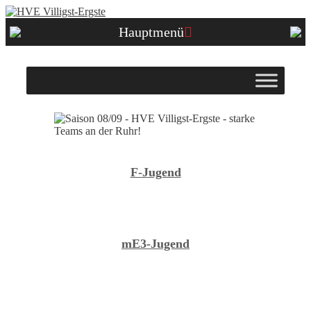
Zum
Inhalt
Hauptmenü
springen
F-Jugend
mE3-Jugend