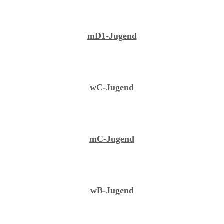
mD1-Jugend
wC-Jugend
mC-Jugend
wB-Jugend