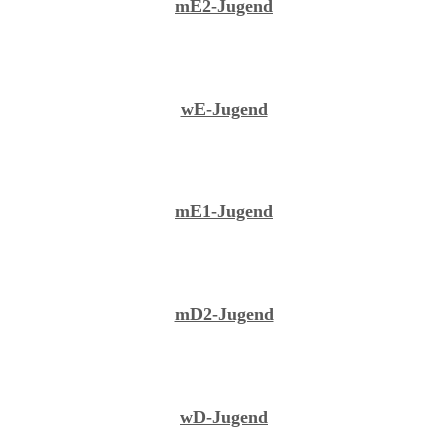
mE2-Jugend
wE-Jugend
mE1-Jugend
mD2-Jugend
wD-Jugend