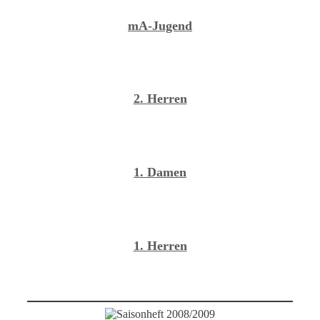
mA-Jugend
2. Herren
1. Damen
1. Herren