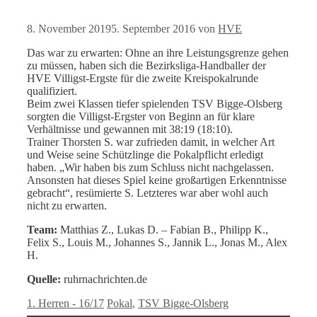
8. November 2019
5. September 2016
von
HVE
Das war zu erwarten: Ohne an ihre Leistungsgrenze gehen
zu müssen, haben sich die Bezirksliga-Handballer der
HVE Villigst-Ergste für die zweite Kreispokalrunde
qualifiziert.
Beim zwei Klassen tiefer spielenden TSV Bigge-Olsberg
sorgten die Villigst-Ergster von Beginn an für klare
Verhältnisse und gewannen mit 38:19 (18:10).
Trainer Thorsten S. war zufrieden damit, in welcher Art
und Weise seine Schützlinge die Pokalpflicht erledigt
haben. „Wir haben bis zum Schluss nicht nachgelassen.
Ansonsten hat dieses Spiel keine großartigen Erkenntnisse
gebracht“, resümierte S. Letzteres war aber wohl auch
nicht zu erwarten.
Team:
Matthias Z., Lukas D. – Fabian B., Philipp K.,
Felix S., Louis M., Johannes S., Jannik L., Jonas M., Alex
H.
Quelle:
ruhrnachrichten.de
Kategorien
Schlagwörter
1. Herren - 16/17
Pokal
,
TSV Bigge-Olsberg