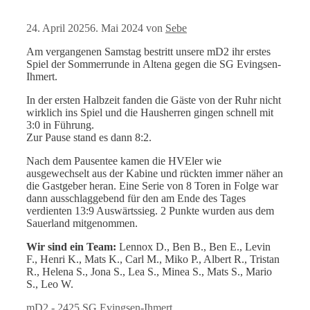
24. April 2025
6. Mai 2024
von
Sebe
Am vergangenen Samstag bestritt unsere mD2 ihr erstes
Spiel der Sommerrunde in Altena gegen die SG Evingsen-
Ihmert.
In der ersten Halbzeit fanden die Gäste von der Ruhr nicht
wirklich ins Spiel und die Hausherren gingen schnell mit
3:0 in Führung.
Zur Pause stand es dann 8:2.
Nach dem Pausentee kamen die HVEler wie
ausgewechselt aus der Kabine und rückten immer näher an
die Gastgeber heran. Eine Serie von 8 Toren in Folge war
dann ausschlaggebend für den am Ende des Tages
verdienten 13:9 Auswärtssieg. 2 Punkte wurden aus dem
Sauerland mitgenommen.
Wir sind ein Team:
Lennox D., Ben B., Ben E., Levin
F., Henri K., Mats K., Carl M., Miko P., Albert R., Tristan
R., Helena S., Jona S., Lea S., Minea S., Mats S., Mario
S., Leo W.
Kategorien
Schlagwörter
mD2 - 2425
SG Evingsen-Ihmert