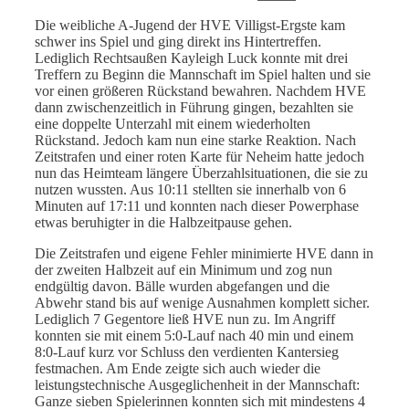
Die weibliche A-Jugend der HVE Villigst-Ergste kam
schwer ins Spiel und ging direkt ins Hintertreffen.
Lediglich Rechtsaußen Kayleigh Luck konnte mit drei
Treffern zu Beginn die Mannschaft im Spiel halten und sie
vor einen größeren Rückstand bewahren. Nachdem HVE
dann zwischenzeitlich in Führung gingen, bezahlten sie
eine doppelte Unterzahl mit einem wiederholten
Rückstand. Jedoch kam nun eine starke Reaktion. Nach
Zeitstrafen und einer roten Karte für Neheim hatte jedoch
nun das Heimteam längere Überzahlsituationen, die sie zu
nutzen wussten. Aus 10:11 stellten sie innerhalb von 6
Minuten auf 17:11 und konnten nach dieser Powerphase
etwas beruhigter in die Halbzeitpause gehen.
Die Zeitstrafen und eigene Fehler minimierte HVE dann in
der zweiten Halbzeit auf ein Minimum und zog nun
endgültig davon. Bälle wurden abgefangen und die
Abwehr stand bis auf wenige Ausnahmen komplett sicher.
Lediglich 7 Gegentore ließ HVE nun zu. Im Angriff
konnten sie mit einem 5:0-Lauf nach 40 min und einem
8:0-Lauf kurz vor Schluss den verdienten Kantersieg
festmachen. Am Ende zeigte sich auch wieder die
leistungstechnische Ausgeglichenheit in der Mannschaft:
Ganze sieben Spielerinnen konnten sich mit mindestens 4