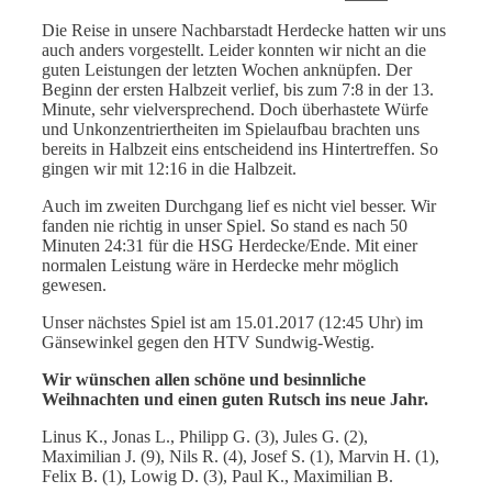
Die Reise in unsere Nachbarstadt Herdecke hatten wir uns
auch anders vorgestellt. Leider konnten wir nicht an die
guten Leistungen der letzten Wochen anknüpfen. Der
Beginn der ersten Halbzeit verlief, bis zum 7:8 in der 13.
Minute, sehr vielversprechend. Doch überhastete Würfe
und Unkonzentriertheiten im Spielaufbau brachten uns
bereits in Halbzeit eins entscheidend ins Hintertreffen. So
gingen wir mit 12:16 in die Halbzeit.
Auch im zweiten Durchgang lief es nicht viel besser. Wir
fanden nie richtig in unser Spiel. So stand es nach 50
Minuten 24:31 für die HSG Herdecke/Ende. Mit einer
normalen Leistung wäre in Herdecke mehr möglich
gewesen.
Unser nächstes Spiel ist am 15.01.2017 (12:45 Uhr) im
Gänsewinkel gegen den HTV Sundwig-Westig.
Wir wünschen allen schöne und besinnliche
Weihnachten und einen guten Rutsch ins neue Jahr.
Linus K., Jonas L., Philipp G. (3), Jules G. (2),
Maximilian J. (9), Nils R. (4), Josef S. (1), Marvin H. (1),
Felix B. (1), Lowig D. (3), Paul K., Maximilian B.