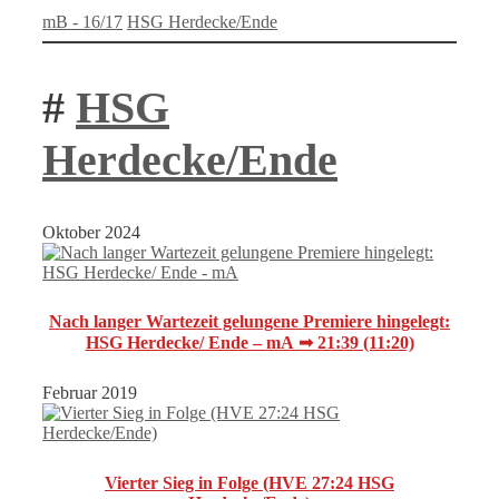
Kategorien
Schlagwörter
mB - 16/17
HSG Herdecke/Ende
#
HSG
Herdecke/Ende
Oktober 2024
Nach langer Wartezeit gelungene Premiere hingelegt:
HSG Herdecke/ Ende – mA ➟ 21:39 (11:20)
Februar 2019
Vierter Sieg in Folge (HVE 27:24 HSG