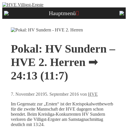
Zum
Inhalt
Hauptmenü
springen
Pokal: HV Sundern –
HVE 2. Herren ➟
24:13 (11:7)
7. November 2019
5. September 2016
von
HVE
Im Gegensatz zur „Ersten“ ist der Kreispokalwettbewerb
für die zweite Mannschaft der HVE dagegen schon
beendet. Beim Kreisliga-Konkurrenten HV Sundern
verloren die Villigst-Ergster am Samstagnachmittag
deutlich mit 13:24.