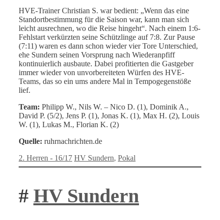
HVE-Trainer Christian S. war bedient: „Wenn das eine
Standortbestimmung für die Saison war, kann man sich
leicht ausrechnen, wo die Reise hingeht“. Nach einem 1:6-
Fehlstart verkürzten seine Schützlinge auf 7:8. Zur Pause
(7:11) waren es dann schon wieder vier Tore Unterschied,
ehe Sundern seinen Vorsprung nach Wiederanpfiff
kontinuierlich ausbaute. Dabei profitierten die Gastgeber
immer wieder von unvorbereiteten Würfen des HVE-
Teams, das so ein ums andere Mal in Tempogegenstöße
lief.
Team:
Philipp W., Nils W. – Nico D. (1), Dominik A.,
David P. (5/2), Jens P. (1), Jonas K. (1), Max H. (2), Louis
W. (1), Lukas M., Florian K. (2)
Quelle:
ruhrnachrichten.de
Kategorien
Schlagwörter
2. Herren - 16/17
HV Sundern
,
Pokal
#
HV Sundern