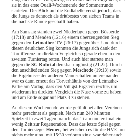
sie in das erste Quali-Wochenende der Sommerrunde
starteten. Der Blick auf die Endtabelle verrät jedoch, dass
die Jungs es dennoch als drittbestes von sieben Teams in
die nächste Runde geschafft haben.
Am Samstag standen zwei Niederlagen gegen Bösperde
(17:18) und Menden (12:16) einem überzeugenden Sieg
gegen den
Letmather TV
(26:17) gegenüber. Und durch
diesen deutlichen Sieg konnten die Jungs sich dank der
Tordifferenz im direkten Vergleich so gerade eben in den
zweiten Turniertag retten. Und auch hier startete man
gegen die
SG Ruhrtal
denkbar ungünstig (21:22). Durch
den anschließenden Sieg gegen
Meschede
(19:13) sowie
die Ergebnisse der anderen Mannschaften untereinander
war es dann erneut das Torverhältnis von der Letmathe-
Partie am Vortag, dass den Villigst-Ergstern reichte, um
wiederum im direkten Vergleich die Nase vorne zu haben
und am Ende sogar auf Platz 3 zu stehen.
An diesem Wochenende wurde gefühlt bei allen Vereinen
mehr gerechnet als gespielt. Nach nun 240 Minuten
Spielzeit in zwei Tagen braucht das Team nun erstmal ein
wenig Zeit zur Regeneration. Dass das letzte Spiel gegen
den Turniersieger
Hemer
, bei welchem es für die HVE um
nichts mehr ging, mit 15:30 verloren ging, war daher auch