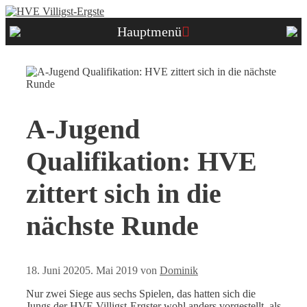
Zum
Inhalt
Hauptmenü
springen
A-Jugend
Qualifikation: HVE
zittert sich in die
nächste Runde
18. Juni 2020
5. Mai 2019
von
Dominik
Nur zwei Siege aus sechs Spielen, das hatten sich die
Jungs der HVE Villigst-Ergster wohl anders vorgestellt, als