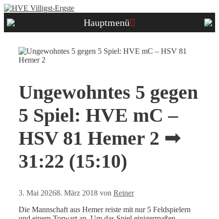
Zum
Inhalt
Hauptmenü
springen
Ungewohntes 5 gegen
5 Spiel: HVE mC –
HSV 81 Hemer 2 ➟
31:22 (15:10)
3. Mai 2026
8. März 2018
von
Reiner
Die Mannschaft aus Hemer reiste mit nur 5 Feldspielern
und einem Torwart an. Um das Spiel einigermaßen