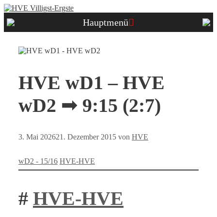
Zum
Inhalt
Hauptmenü
springen
HVE wD1 – HVE
wD2 ➟ 9:15 (2:7)
3. Mai 2026
21. Dezember 2015
von
HVE
Kategorien
Schlagwörter
wD2 - 15/16
HVE-HVE
#
HVE-HVE