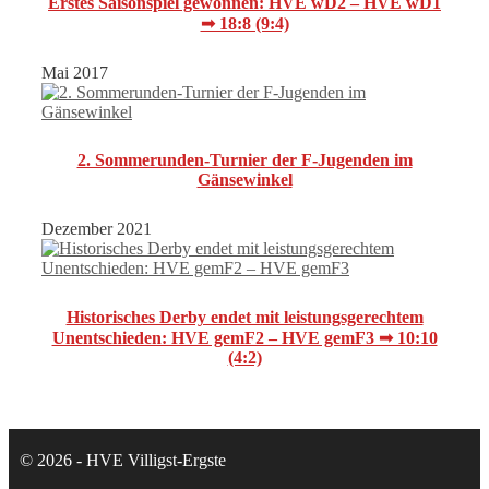
Erstes Saisonspiel gewonnen: HVE wD2 – HVE wD1
➟ 18:8 (9:4)
Mai 2017
2. Sommerunden-Turnier der F-Jugenden im
Gänsewinkel
Dezember 2021
Historisches Derby endet mit leistungsgerechtem
Unentschieden: HVE gemF2 – HVE gemF3 ➟ 10:10
(4:2)
© 2026 - HVE Villigst-Ergste