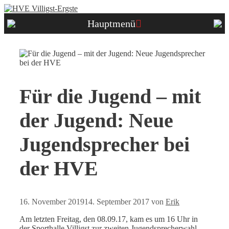
Zum
Inhalt
Hauptmenü
springen
Für die Jugend – mit
der Jugend: Neue
Jugendsprecher bei
der HVE
16. November 2019
14. September 2017
von
Erik
Am letzten Freitag, den 08.09.17, kam es um 16 Uhr in
der Sporthalle Villigst zur zweiten Jugendsprecherwahl.