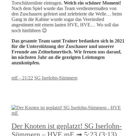
Torschützenliste eintragen.
Welch ein schöner Moment!
Nach dem Spiel wurde das Team verdientermaßen von
den Zuschauern gefeiert und zelebrierte die Welle… beim
Gang in die Kabine wurde sogar das Vereinslied
angestimmt mit einem lauten HVE, HVE… Wo soll das
noch hinführen 😉
Das gesamte Team samt Trainer bedanken sich in 2021
für die Unterstützung der Zuschauer und unserer
Freunde am Zeitnehmertisch. Wir freuen uns darauf,
im nächsten Jahr an die gezeigten Leistungen
anzuknüpfen.
Kategorien
Schlagwörter
mE - 21/22
SG Iserlohn-Sümmern
Der Knoten ist geplatzt! SG Iserlohn-
Sümmern – HVE mE ➟ 5:23 (3:13)