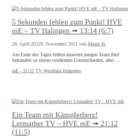
5 Sekunden fehlen zum Punkt! HVE
mE – TV Halingen ➟ 13:14 (6:7)
28. April 2022
9. November 2021
von
Matze H.
Am Ende des Tages fehlen unserem jungen Team fünf
Sekunden zu einem verdienten Unentschieden, aber …
Kategorien
Schlagwörter
mE - 21/22
TV Westfalia Halingen
Ein Team mit Kämpferherz!
Letmather TV – HVE mE ➟ 21:12
(11:5)