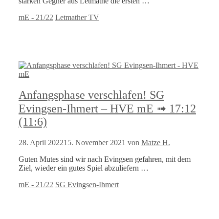
starken Gegner aus Letmathe die ersten …
Kategorien
Schlagwörter
mE - 21/22
Letmather TV
Anfangsphase verschlafen! SG
Evingsen-Ihmert – HVE mE ➟ 17:12
(11:6)
28. April 2022
15. November 2021
von
Matze H.
Guten Mutes sind wir nach Evingsen gefahren, mit dem
Ziel, wieder ein gutes Spiel abzuliefern …
Kategorien
Schlagwörter
mE - 21/22
SG Evingsen-Ihmert