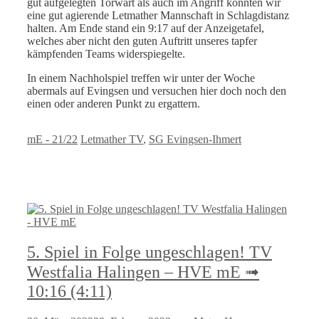
gut aufgelegten Torwart als auch im Angriff konnten wir
eine gut agierende Letmather Mannschaft in Schlagdistanz
halten. Am Ende stand ein 9:17 auf der Anzeigetafel,
welches aber nicht den guten Auftritt unseres tapfer
kämpfenden Teams widerspiegelte.
In einem Nachholspiel treffen wir unter der Woche
abermals auf Evingsen und versuchen hier doch noch den
einen oder anderen Punkt zu ergattern.
Kategorien
Schlagwörter
mE - 21/22
Letmather TV
,
SG Evingsen-Ihmert
5. Spiel in Folge ungeschlagen! TV
Westfalia Halingen – HVE mE ➟
10:16 (4:11)