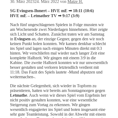
30. März 2023
24. März 2022
von
Matze H.
SG Evingsen-Ihmert – HVE mE ➟ 18:11 (10:6)
HVE mE – Letmather TV ➟ 9:17 (3:9)
Nach fünf ungeschlagenen Spielen in Folge mussten wir
am Wochenende zwei Niederlagen hinnehmen. Hier zeigte
sich Licht und Schatten. Zunächst traten wir am Samstag
in
Evingsen
an, der einzige Gegner, gegen den wir noch
keinen Punkt holen konnten. Wir kamen denkbar schlecht
ins Spiel und lagen nach einigen Minuten direkt mit 0:3
hinten. Wir verschliefen mal wieder nach langer Zeit eine
komplette Halbzeit. Wir gingen mit einem 3:9 in die
Kabine. Die zweite Halbzeit konnten wir nur unwesentlich
besser gestalten und verloren letztendlich verdient mit
11:18. Das Fazit des Spiels lautete -Mund abputzen und
weitermachen-.
Die nächste Gelegenheit, sich wieder in Topform zu
präsentieren, hatten wir bereits am Sonntagmorgen gegen
Letmathe
. Auch wenn wir dieses Spiel vom Ergebnis her
nicht positiv gestalten konnten, war eine wesentliche
Steigerung zum Vortag zu erkennen. Wir gingen
wesentlich engagierter ins Spiel und boten insgesamt eine
sehr gute Teamleistung. Sowohl in der Abwehr mit einem