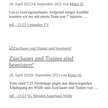
28. April 2022
14. September 2021
von
Matze H.
Um es vorwegzunehmen: Aufgrund einiger Ausfälle
konnten wir nur mit einem Team von 7 Spielern …
Kategorien
Schlagwörter
mE - 21/22
Letmather TV
Zuschauer und Trainer sind
begeistert!
28. April 2022
6. September 2021
von
Matze H.
Trotz einer 7:25 Niederlage gegen den überwiegenden
Altjahrgang der Wölfe sind Zuschauer und Trainer von …
Kategorien
Schlagwörter
mE - 21/22
SG Menden Sauerland Wölfe