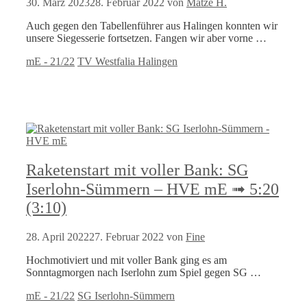
30. März 2023
28. Februar 2022
von
Matze H.
Auch gegen den Tabellenführer aus Halingen konnten wir
unsere Siegesserie fortsetzen. Fangen wir aber vorne …
Kategorien
Schlagwörter
mE - 21/22
TV Westfalia Halingen
Raketenstart mit voller Bank: SG
Iserlohn-Sümmern – HVE mE ➟ 5:20
(3:10)
28. April 2022
27. Februar 2022
von
Fine
Hochmotiviert und mit voller Bank ging es am
Sonntagmorgen nach Iserlohn zum Spiel gegen SG …
Kategorien
Schlagwörter
mE - 21/22
SG Iserlohn-Sümmern