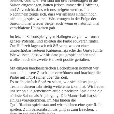
beendet. Und wie! Wir sind mit drei Niederlagen in die
Saison eingestiegen, hatten jedoch immer die Hoffnung
und Zuversicht, dass wir uns steigern werden. Im
Nachhinein zeigte sich, dass wir anfangs einfach noch
nicht eingespielt waren. Wir errungen in der Folge der
Saison immer wieder Siege, auch wenn es natürlich mal
verschlafene Halbzeiten gab.
Im letzten Saisonspiel gegen Halingen zeigten wir unser
ganzes Potential und spielten die Partie souverän runter.
Zur Halbzeit lagen wir mit 8:5 vorn, was zu einer
unüberhörbar lauteren Kabinenansprache der Gäste führte.
Wir wussten, dass wir bis dato gut gespielt haben und
wollten auch die zweite Halbzeit positiv gestalten.
Mit einigen handballerischen Leckerbissen konnten wir
nun auch unsere Zuschauer verwöhnen und brachten die
Partie mit 17:14 sicher über die Zeit.
Es macht einfach Spaß zu sehen, wie sich dieses junge
Team in diesem Jahr stetig weiterentwickelt hat. Wir freuen
uns schon alle gemeinsam auf die nächsten Spiele und die
nächste Saison als Altjahrgang. Die Mannschaft hat sich
einiges vorgenommen. Im Mai finden die
Qualifikationsspiele statt und wir möchten eine gute Rolle
spielen. Zum Saisonabschluss ging es zum Beachen…
dazu an späterer Stelle mehr…