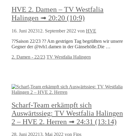
HVE 2. Damen – TV Westfalia
Halingen ➟ 20:20 (10:9)
16. Juni 2023
12. September 2022
von
HVE
??Saison 22/23 ?? Am gestrigen Tag begrüßten wir unsere
Gegner der @tvh1.damen in der Gänsehölle.Die …
Kategorien
Schlagwörter
2. Damen - 22/23
TV Westfalia Halingen
Scharf-Team erkämpft sich
Auswärtssieg: TV Westfalia Halingen
2 – HVE 2. Herren ➟ 24:31 (13:14)
28. Juni 2022
13. Mai 2022
von
Fips