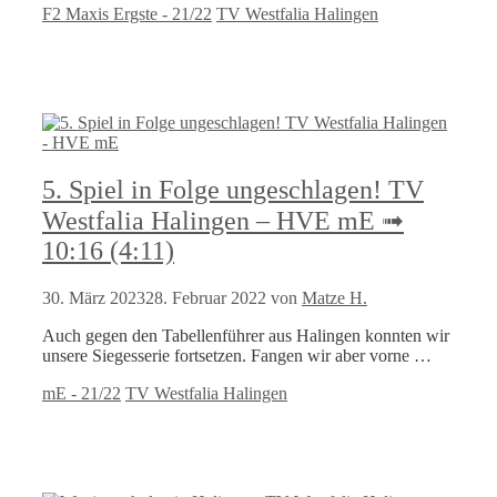
Kategorien
Schlagwörter
F2 Maxis Ergste - 21/22
TV Westfalia Halingen
5. Spiel in Folge ungeschlagen! TV
Westfalia Halingen – HVE mE ➟
10:16 (4:11)
30. März 2023
28. Februar 2022
von
Matze H.
Auch gegen den Tabellenführer aus Halingen konnten wir
unsere Siegesserie fortsetzen. Fangen wir aber vorne …
Kategorien
Schlagwörter
mE - 21/22
TV Westfalia Halingen