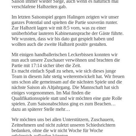
Saison immer wieder Siege, auch wenn es natürlich mal
verschlafene Halbzeiten gab.
Im letzten Saisonspiel gegen Halingen zeigten wir unser
ganzes Potential und spielten die Partie souverän runter.
Zur Halbzeit lagen wir mit 8:5 vorn, was zu einer
unüberhörbar lauteren Kabinenansprache der Gäste führte.
Wir wussten, dass wir bis dato gut gespielt haben und
wollten auch die zweite Halbzeit positiv gestalten.
Mit einigen handballerischen Leckerbissen konnten wir
nun auch unsere Zuschauer verwöhnen und brachten die
Partie mit 17:14 sicher über die Zeit.
Es macht einfach Spaß zu sehen, wie sich dieses junge
Team in diesem Jahr stetig weiterentwickelt hat. Wir freuen
uns schon alle gemeinsam auf die nächsten Spiele und die
nächste Saison als Altjahrgang. Die Mannschaft hat sich
einiges vorgenommen. Im Mai finden die
Qualifikationsspiele statt und wir möchten eine gute Rolle
spielen. Zum Saisonabschluss ging es zum Beachen…
dazu an späterer Stelle mehr…
Wir möchten uns bei allen Unterstützern, Zuschauern,
Zeitnehmern und nicht zuletzt unseren Schiedsrichtern
bedanken, ohne die wir nicht Woche für Woche
erfolgreich auflaufen könnten.