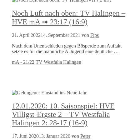
Noch Luft nach oben: TV Halingen –
HVE mA ➟ 23:17 (16:9)
21. April 2022
14. September 2021
von
Fips
Nach dem Unentschieden gegen Bösperde zum Auftakt
setzte es für die männliche A-Jugend eine deutliche …
Kategorien
Schlagwörter
mA - 21/22
TV Westfalia Halingen
12.01.2020: 10. Saisonspiel: HVE
Villigst-Ergste 2 – TV Westfalia
Halingen 2: 28-17 (16-9)
17. Juni 2020
13. Januar 2020
von
Peter