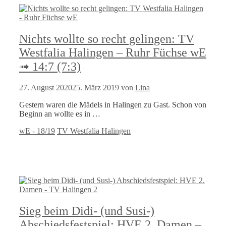
Nichts wollte so recht gelingen: TV
Westfalia Halingen – Ruhr Füchse wE
➟ 14:7 (7:3)
27. August 2020
25. März 2019
von
Lina
Gestern waren die Mädels in Halingen zu Gast. Schon von
Beginn an wollte es in …
Kategorien
Schlagwörter
wE - 18/19
TV Westfalia Halingen
Sieg beim Didi- (und Susi-)
Abschiedsfestspiel: HVE 2. Damen –