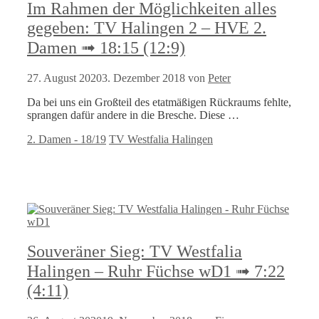
Im Rahmen der Möglichkeiten alles
gegeben: TV Halingen 2 – HVE 2.
Damen ➟ 18:15 (12:9)
27. August 2020
3. Dezember 2018
von
Peter
Da bei uns ein Großteil des etatmäßigen Rückraums fehlte,
sprangen dafür andere in die Bresche. Diese …
Kategorien
Schlagwörter
2. Damen - 18/19
TV Westfalia Halingen
Souveräner Sieg: TV Westfalia
Halingen – Ruhr Füchse wD1 ➟ 7:22
(4:11)