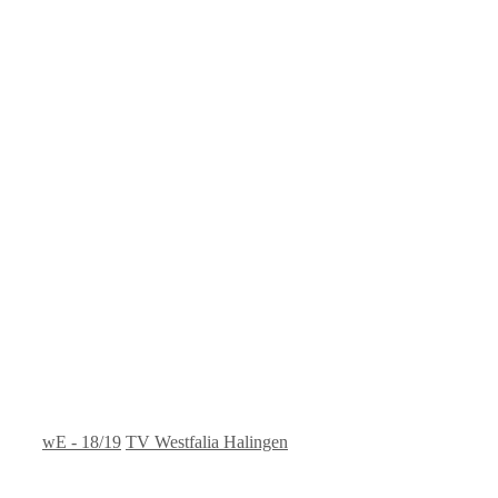
Kategorien
Schlagwörter
wE - 18/19
TV Westfalia Halingen