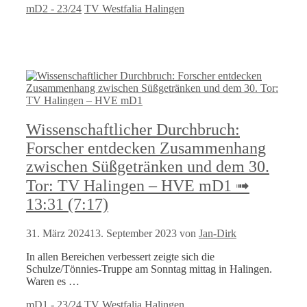
Kategorien
Schlagwörter
mD2 - 23/24
TV Westfalia Halingen
Wissenschaftlicher Durchbruch:
Forscher entdecken Zusammenhang
zwischen Süßgetränken und dem 30.
Tor: TV Halingen – HVE mD1 ➟
13:31 (7:17)
31. März 2024
13. September 2023
von
Jan-Dirk
In allen Bereichen verbessert zeigte sich die
Schulze/Tönnies-Truppe am Sonntag mittag in Halingen.
Waren es …
Kategorien
Schlagwörter
mD1 - 23/24
TV Westfalia Halingen