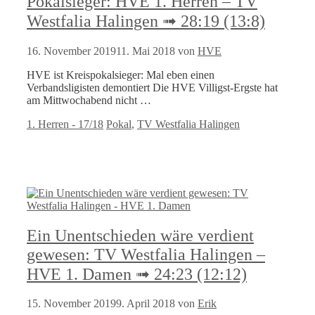
Pokalsieger: HVE 1. Herren – TV
Westfalia Halingen ➟ 28:19 (13:8)
16. November 2019
11. Mai 2018
von
HVE
HVE ist Kreispokalsieger: Mal eben einen
Verbandsligisten demontiert Die HVE Villigst-Ergste hat
am Mittwochabend nicht …
Kategorien
Schlagwörter
1. Herren - 17/18
Pokal
,
TV Westfalia Halingen
Ein Unentschieden wäre verdient
gewesen: TV Westfalia Halingen –
HVE 1. Damen ➟ 24:23 (12:12)
15. November 2019
9. April 2018
von
Erik