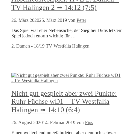
TV Halingen 2 ➟ 14:12 (7:5)
26. März 2020
25. März 2019
von
Peter
Das Spiel war eher Nebensache; der Sieg bei Didis letztem
Spiel jedoch enorm wichtig für …
Kategorien
Schlagwörter
2. Damen - 18/19
TV Westfalia Halingen
Nicht gut gespielt aber zwei Punkte:
Ruhr Füchse wD1 – TV Westfalia
Halingen ➟ 14:10 (6:4)
26. August 2020
14. Februar 2019
von
Fips
Einen weitgehend ungefährdeten, aber dennoch schwer