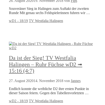
26. August 2020
19. November 2018
von
Fips
Souveräner Sieg in Halingen zum Auftakt der zweiten
Runde Mit genau sechs Feldspielerinnen fuhren wir …
Kategorien
Schlagwörter
wD1 - 18/19
TV Westfalia Halingen
Da ist der Sieg! TV Westfalia
Halingen – Ruhr Füchse wD2 ➟
15:16 (4:7)
27. August 2020
14. November 2018
von
Jannes
Endlich konnte die weibliche D2 ihre ersten Punkte in
dieser Saison feiern. Gegen den Tabellenvorletzten …
Kategorien
Schlagwörter
wD2 - 18/19
TV Westfalia Halingen