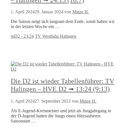
1. April 2024
29. Januar 2024
von
Matze H.
Die Saison neigt sich langsam dem Ende, somit haben wir
in der letzten Woche ein …
Kategorien
Schlagwörter
mD2 - 23/24
TV Westfalia Halingen
Die D2 ist wieder Tabellenführer: TV
Halingen – HVE D2 ➟ 13:24 (9:13)
1. April 2024
27. September 2023
von
Matze H.
Als E-Jugend-Kreismeister und jetzt als Jungjahrgang in
der D-Jugend hatten die Jungs einen blitzsauberen
Saisonstart …