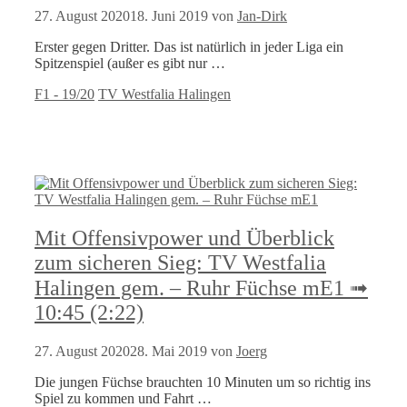
27. August 2020
18. Juni 2019
von
Jan-Dirk
Erster gegen Dritter. Das ist natürlich in jeder Liga ein
Spitzenspiel (außer es gibt nur …
Kategorien
Schlagwörter
F1 - 19/20
TV Westfalia Halingen
Mit Offensivpower und Überblick
zum sicheren Sieg: TV Westfalia
Halingen gem. – Ruhr Füchse mE1 ➟
10:45 (2:22)
27. August 2020
28. Mai 2019
von
Joerg
Die jungen Füchse brauchten 10 Minuten um so richtig ins
Spiel zu kommen und Fahrt …