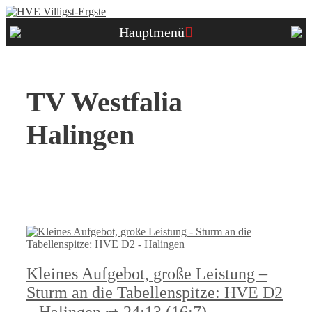
Zum
Inhalt
Hauptmenü
springen
TV Westfalia
Halingen
Kleines Aufgebot, große Leistung –
Sturm an die Tabellenspitze: HVE D2
– Halingen ➟ 24:13 (16:7)