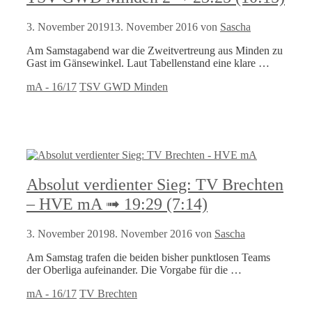
3. November 2019
13. November 2016
von
Sascha
Am Samstagabend war die Zweitvertreung aus Minden zu
Gast im Gänsewinkel. Laut Tabellenstand eine klare …
Kategorien
Schlagwörter
mA - 16/17
TSV GWD Minden
Absolut verdienter Sieg: TV Brechten
– HVE mA ➟ 19:29 (7:14)
3. November 2019
8. November 2016
von
Sascha
Am Samstag trafen die beiden bisher punktlosen Teams
der Oberliga aufeinander. Die Vorgabe für die …
Kategorien
Schlagwörter
mA - 16/17
TV Brechten