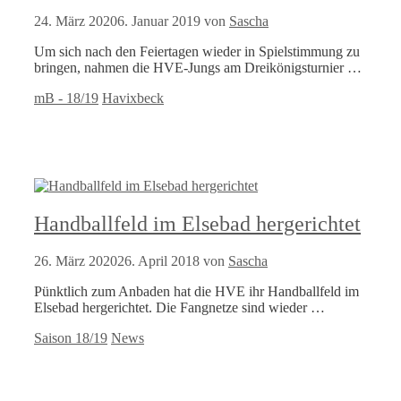
24. März 2020
6. Januar 2019
von
Sascha
Um sich nach den Feiertagen wieder in Spielstimmung zu
bringen, nahmen die HVE-Jungs am Dreikönigsturnier …
Kategorien
Schlagwörter
mB - 18/19
Havixbeck
Handballfeld im Elsebad hergerichtet
26. März 2020
26. April 2018
von
Sascha
Pünktlich zum Anbaden hat die HVE ihr Handballfeld im
Elsebad hergerichtet. Die Fangnetze sind wieder …
Kategorien
Schlagwörter
Saison 18/19
News