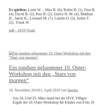
Es spielten:
Louis W. – Max B. (6), Robin B. (1), Finn B.
(4), David B. (2), Peer B. (2), Enrico H. M. (4), Matthias
H., Jakob K., Lennard M. (7), Lauritz O. (2), Justus T.
(2), Frank W.
Kategorien
Schlagwörter
mB - 18/19
Quali
Ein rundum gelungener 10. Oster-
Workshop mit den „Stars von
morgen“
16. November 2019
11. April 2018
von
Sascha
Am 24. Und 25. März stand bei der HVE Villigst-
Ergste der 10. Oster-Workshop für Kinder von 8 bis 10