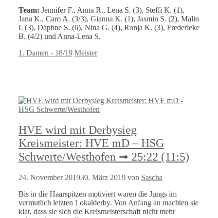
Team:
Jennifer F., Anna R., Lena S. (3), Steffi K. (1),
Jana K., Caro A. (3/3), Gianna K. (1), Jasmin S. (2), Malin
L (3), Daphne S. (6), Nina G. (4), Ronja K. (3), Frederieke
B. (4/2) und Anna-Lena S.
Kategorien
Schlagwörter
1. Damen - 18/19
Meister
HVE wird mit Derbysieg
Kreismeister: HVE mD – HSG
Schwerte/Westhofen ➟ 25:22 (11:5)
24. November 2019
30. März 2019
von
Sascha
Bis in die Haarspitzen motiviert waren die Jungs im
vermutlich letzten Lokalderby. Von Anfang an machten sie
klar, dass sie sich die Kreismeisterschaft nicht mehr