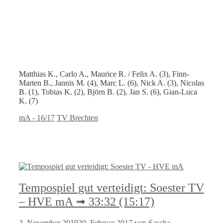
Matthias K., Carlo A., Maurice R. / Felix A. (3), Finn-
Marten B., Jannis M. (4), Marc L. (6), Nick A. (3), Nicolas
B. (1), Tobias K. (2), Björn B. (2), Jan S. (6), Gian-Luca
K. (7)
Kategorien
Schlagwörter
mA - 16/17
TV Brechten
Tempospiel gut verteidigt: Soester TV
– HVE mA ➟ 33:32 (15:17)
3. November 2019
20. Februar 2017
von
Sascha