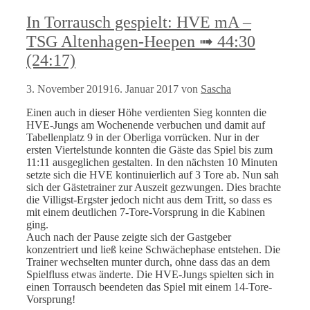
In Torrausch gespielt: HVE mA –
TSG Altenhagen-Heepen ➟ 44:30
(24:17)
3. November 2019
16. Januar 2017
von
Sascha
Einen auch in dieser Höhe verdienten Sieg konnten die
HVE-Jungs am Wochenende verbuchen und damit auf
Tabellenplatz 9 in der Oberliga vorrücken. Nur in der
ersten Viertelstunde konnten die Gäste das Spiel bis zum
11:11 ausgeglichen gestalten. In den nächsten 10 Minuten
setzte sich die HVE kontinuierlich auf 3 Tore ab. Nun sah
sich der Gästetrainer zur Auszeit gezwungen. Dies brachte
die Villigst-Ergster jedoch nicht aus dem Tritt, so dass es
mit einem deutlichen 7-Tore-Vorsprung in die Kabinen
ging.
Auch nach der Pause zeigte sich der Gastgeber
konzentriert und ließ keine Schwächephase entstehen. Die
Trainer wechselten munter durch, ohne dass das an dem
Spielfluss etwas änderte. Die HVE-Jungs spielten sich in
einen Torrausch beendeten das Spiel mit einem 14-Tore-
Vorsprung!