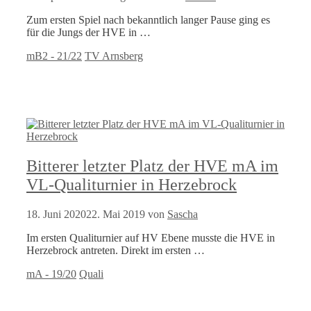
Zum ersten Spiel nach bekanntlich langer Pause ging es
für die Jungs der HVE in …
Kategorien
Schlagwörter
mB2 - 21/22
TV Arnsberg
Bitterer letzter Platz der HVE mA im
VL-Qualiturnier in Herzebrock
18. Juni 2020
22. Mai 2019
von
Sascha
Im ersten Qualiturnier auf HV Ebene musste die HVE in
Herzebrock antreten. Direkt im ersten …
Kategorien
Schlagwörter
mA - 19/20
Quali