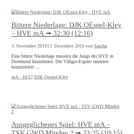
Bittere Niederlage: DJK OEspel-Kley
– HVE mA ➟ 32:30 (12:16)
3. November 2019
13. Dezember 2016
von
Sascha
Eine bittere Niederlage mussten die Jungs der HVE in
Dortmund hinnehmen. Die Villigst-Ergster starteten
konzentriert …
Kategorien
Schlagwörter
mA - 16/17
DJK Oespel-Kley
Ausgeglichenes Spiel: HVE mA –
TSV GWD Minden 2 ➟ 23:25 (10:15)