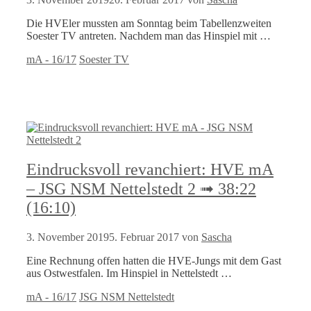
Die HVEler mussten am Sonntag beim Tabellenzweiten
Soester TV antreten. Nachdem man das Hinspiel mit …
Kategorien
Schlagwörter
mA - 16/17
Soester TV
Eindrucksvoll revanchiert: HVE mA
– JSG NSM Nettelstedt 2 ➟ 38:22
(16:10)
3. November 2019
5. Februar 2017
von
Sascha
Eine Rechnung offen hatten die HVE-Jungs mit dem Gast
aus Ostwestfalen. Im Hinspiel in Nettelstedt …
Kategorien
Schlagwörter
mA - 16/17
JSG NSM Nettelstedt