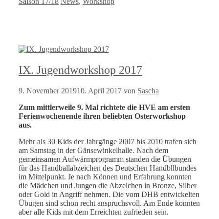
Kategorien
Schlagwörter
Saison 17/18
News
,
Workshop
IX. Jugendworkshop 2017
9. November 2019
10. April 2017
von
Sascha
Zum mittlerweile 9. Mal richtete die HVE am ersten
Ferienwochenende ihren beliebten Osterworkshop
aus.
Mehr als 30 Kids der Jahrgänge 2007 bis 2010 trafen sich
am Samstag in der Gänsewinkelhalle. Nach dem
gemeinsamen Aufwärmprogramm standen die Übungen
für das Handballabzeichen des Deutschen Handbllbundes
im Mittelpunkt. Je nach Können und Erfahrung konnten
die Mädchen und Jungen die Abzeichen in Bronze, Silber
oder Gold in Angriff nehmen. Die vom DHB entwickelten
Übugen sind schon recht anspruchsvoll. Am Ende konnten
aber alle Kids mit dem Erreichten zufrieden sein.