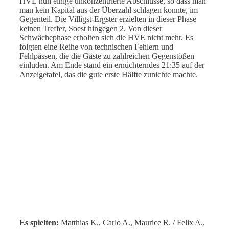
HVE nun einige unkonzentrierte Abschlüsse, so dass man
man kein Kapital aus der Überzahl schlagen konnte, im
Gegenteil. Die Villigst-Ergster erzielten in dieser Phase
keinen Treffer, Soest hingegen 2. Von dieser
Schwächephase erholten sich die HVE nicht mehr. Es
folgten eine Reihe von technischen Fehlern und
Fehlpässen, die die Gäste zu zahlreichen Gegenstößen
einluden. Am Ende stand ein ernüchterndes 21:35 auf der
Anzeigetafel, das die gute erste Hälfte zunichte machte.
Es spielten:
Matthias K., Carlo A., Maurice R. / Felix A.,