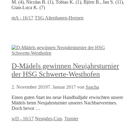
M. (4), Nicolas B. (1), Tobias K. (1), Björn B., Jan S. (11),
Gian-Luca K. (7)
Kategorien
Schlagwörter
mA - 16/17
TSG Altenhagen-Heepen
D-Mädels gewinnen Neujahrsturnier
der HSG Schwerte-Westhofen
2. November 2019
7. Januar 2017
von
Sascha
Einen guten Start ins neue Handballjahr erwischten unsere
Mädels beim Neujahrsturnier unseres Nachbarvereines.
Doch bevor …
Kategorien
Schlagwörter
wD - 16/17
Neujahrs-Cup
,
Turnier