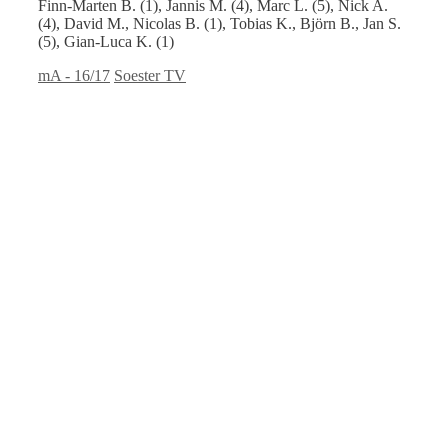
Finn-Marten B. (1), Jannis M. (4), Marc L. (5), Nick A.
(4), David M., Nicolas B. (1), Tobias K., Björn B., Jan S.
(5), Gian-Luca K. (1)
Kategorien
Schlagwörter
mA - 16/17
Soester TV
Leider selbst geschlagen: JSG NSM
Nettelstedt 2 – HVE mA ➟ 32:27
(17:11)
3. November 2019
26. September 2016
von
Sascha
Die Reise ins ostwestfälische Nettelstedt traten die HVE-
Jungs mit dem Vorsatz an, beide Punkte mit …
Kategorien
Schlagwörter
mA - 16/17
JSG NSM Nettelstedt