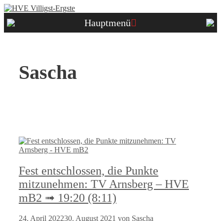
Zum
Inhalt
Hauptmenü
springen
Sascha
Fest entschlossen, die Punkte
mitzunehmen: TV Arnsberg – HVE
mB2 ➟ 19:20 (8:11)
24. April 2022
30. August 2021
von
Sascha