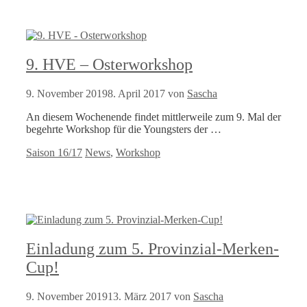
9. HVE – Osterworkshop
9. November 2019
8. April 2017
von
Sascha
An diesem Wochenende findet mittlerweile zum 9. Mal der
begehrte Workshop für die Youngsters der …
Kategorien
Schlagwörter
Saison 16/17
News
,
Workshop
Einladung zum 5. Provinzial-Merken-
Cup!
9. November 2019
13. März 2017
von
Sascha