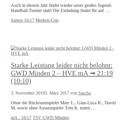
Auch in diesem Jahr findet wieder unser großes Jugend-
Handball-Turnier statt! Die Einladung findet Ihr auf …
Kategorien
Schlagwörter
Saison 16/17
Merken-Cup
Starke Leistung leider nicht belohnt:
GWD Minden 2 – HVE mA ➟ 21:19
(10:10)
3. November 2019
5. März 2017
von
Sascha
Ohne die Rückraumspieler Marc L., Gian-Luca K., David
M. sowie ohne Aussenspieler Tobi K. traten …
Kategorien
Schlagwörter
mA - 16/17
TSV GWD Minden