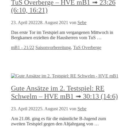
TuS Overberge – HVE mB1 ➟ 23:26
(6:10, 16:21)
23. April 2022
28. August 2021
von
Sebe
Das erste Tor im Testspiel am vergangenen Mittwoch in
Bergkamen erzielten die Hausherren vom TuS …
Kategorien
Schlagwörter
mB1 - 21/22
Saisonvorbereitung
,
TuS Overberge
Gute Ansätze im 2. Testspiel: RE
Schwelm – HVE mB1 ➟ 30:13 (14:6)
23. April 2022
25. August 2021
von
Sebe
Am 21.08. ging es für die männliche B-Jugend zum
zweiten Testspiel gegen den Altjahrgang von …