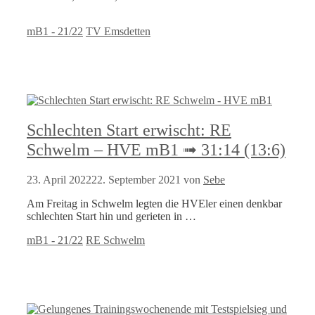
Kategorien
Schlagwörter
mB1 - 21/22
TV Emsdetten
Schlechten Start erwischt: RE
Schwelm – HVE mB1 ➟ 31:14 (13:6)
23. April 2022
22. September 2021
von
Sebe
Am Freitag in Schwelm legten die HVEler einen denkbar
schlechten Start hin und gerieten in …
Kategorien
Schlagwörter
mB1 - 21/22
RE Schwelm