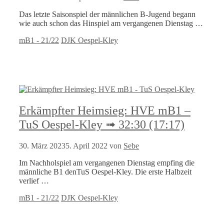
Das letzte Saisonspiel der männlichen B-Jugend begann
wie auch schon das Hinspiel am vergangenen Dienstag …
Kategorien
Schlagwörter
mB1 - 21/22
DJK Oespel-Kley
Erkämpfter Heimsieg: HVE mB1 –
TuS Oespel-Kley ➟ 32:30 (17:17)
30. März 2023
5. April 2022
von
Sebe
Im Nachholspiel am vergangenen Dienstag empfing die
männliche B1 denTuS Oespel-Kley. Die erste Halbzeit
verlief …
Kategorien
Schlagwörter
mB1 - 21/22
DJK Oespel-Kley