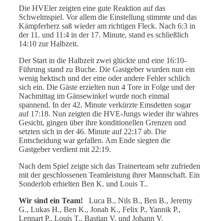
Die HVEler zeigten eine gute Reaktion auf das
Schwelmspiel. Vor allem die Einstellung stimmte und das
Kämpferherz saß wieder am richtigen Fleck. Nach 6:3 in
der 11. und 11:4 in der 17. Minute, stand es schließlich
14:10 zur Halbzeit.
Der Start in die Halbzeit zwei glückte und eine 16:10-
Führung stand zu Buche. Die Gastgeber wurden nun ein
wenig hektisch und der eine oder andere Fehler schlich
sich ein. Die Gäste erzielten nun 4 Tore in Folge und der
Nachmittag im Gänsewinkel wurde noch einmal
spannend. In der 42. Minute verkürzte Emsdetten sogar
auf 17:18. Nun zeigten die HVE-Jungs wieder ihr wahres
Gesicht, gingen über ihre konditionellen Grenzen und
setzten sich in der 46. Minute auf 22:17 ab. Die
Entscheidung war gefallen. Am Ende siegten die
Gastgeber verdient mit 22:19.
Nach dem Spiel zeigte sich das Trainerteam sehr zufrieden
mit der geschlossenen Teamleistung ihrer Mannschaft. Ein
Sonderlob erhielten Ben K. und Louis T..
Wir sind ein Team!
Luca B., Nils B., Ben B., Jeremy
G., Lukas H., Ben K., Jonah K., Felix P., Yannik P.,
Lennart P., Louis T., Bastian V. und Johann V.