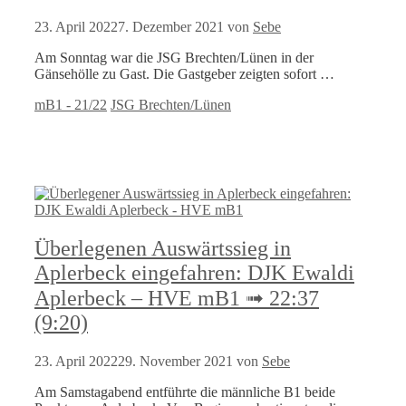
23. April 2022
7. Dezember 2021
von
Sebe
Am Sonntag war die JSG Brechten/Lünen in der
Gänsehölle zu Gast. Die Gastgeber zeigten sofort …
Kategorien
Schlagwörter
mB1 - 21/22
JSG Brechten/Lünen
Überlegenen Auswärtssieg in
Aplerbeck eingefahren: DJK Ewaldi
Aplerbeck – HVE mB1 ➟ 22:37
(9:20)
23. April 2022
29. November 2021
von
Sebe
Am Samstagabend entführte die männliche B1 beide