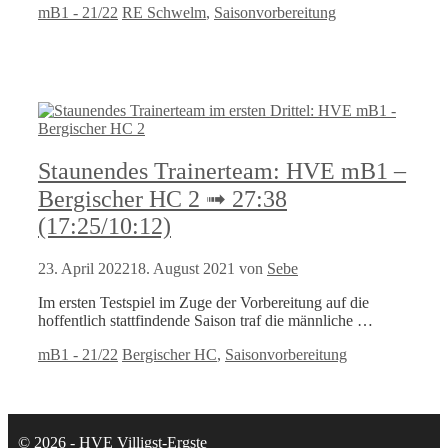
Kategorien
Schlagwörter
mB1 - 21/22
RE Schwelm
,
Saisonvorbereitung
Staunendes Trainerteam: HVE mB1 –
Bergischer HC 2 ➟ 27:38
(17:25/10:12)
23. April 2022
18. August 2021
von
Sebe
Im ersten Testspiel im Zuge der Vorbereitung auf die
hoffentlich stattfindende Saison traf die männliche …
Kategorien
Schlagwörter
mB1 - 21/22
Bergischer HC
,
Saisonvorbereitung
© 2026 - HVE Villigst-Ergste