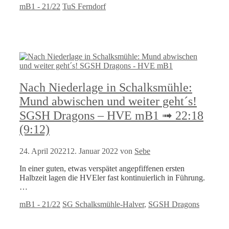
Kategorien
Schlagwörter
mB1 - 21/22
TuS Ferndorf
Nach Niederlage in Schalksmühle:
Mund abwischen und weiter geht´s!
SGSH Dragons – HVE mB1 ➟ 22:18
(9:12)
24. April 2022
12. Januar 2022
von
Sebe
In einer guten, etwas verspätet angepfiffenen ersten
Halbzeit lagen die HVEler fast kontinuierlich in Führung.
…
Kategorien
Schlagwörter
mB1 - 21/22
SG Schalksmühle-Halver
,
SGSH Dragons