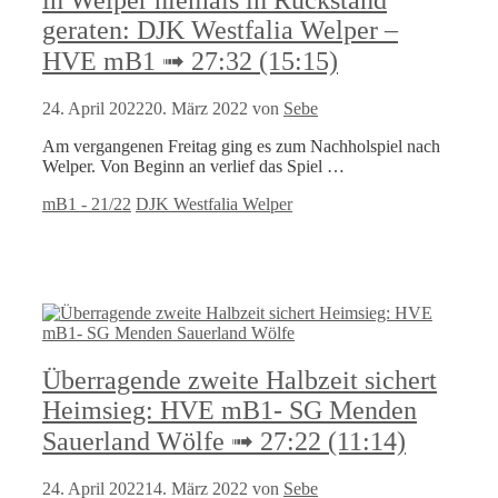
geraten: DJK Westfalia Welper –
HVE mB1 ➟ 27:32 (15:15)
24. April 2022
20. März 2022
von
Sebe
Am vergangenen Freitag ging es zum Nachholspiel nach
Welper. Von Beginn an verlief das Spiel …
Kategorien
Schlagwörter
mB1 - 21/22
DJK Westfalia Welper
Überragende zweite Halbzeit sichert
Heimsieg: HVE mB1- SG Menden
Sauerland Wölfe ➟ 27:22 (11:14)
24. April 2022
14. März 2022
von
Sebe