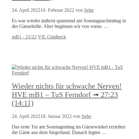
24. April 2022
10. Februar 2022
von
Sebe
Es war wieder äußerst spannend am Sonntagnachmittag in
der Gänsehölle. Aber beginnen wir von vorne. …
Kategorien
Schlagwörter
mB1 - 21/22
VfL Gladbeck
Wieder nichts für schwache Nerven!
HVE mB1 – TuS Ferndorf ➟ 27:23
(14:11)
24. April 2022
18. Januar 2022
von
Sebe
Das erste Tor am Sonntagmittag im Gänsewinkel erzielten
die Gäste aus dem Siegerland. Danach legten …