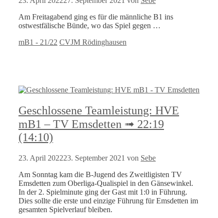
23. April 2022
27. September 2021
von
Sebe
Am Freitagabend ging es für die männliche B1 ins
ostwestfälische Bünde, wo das Spiel gegen …
Kategorien
Schlagwörter
mB1 - 21/22
CVJM Rödinghausen
Geschlossene Teamleistung: HVE
mB1 – TV Emsdetten ➟ 22:19
(14:10)
23. April 2022
23. September 2021
von
Sebe
Am Sonntag kam die B-Jugend des Zweitligisten TV
Emsdetten zum Oberliga-Qualispiel in den Gänsewinkel.
In der 2. Spielminute ging der Gast mit 1:0 in Führung.
Dies sollte die erste und einzige Führung für Emsdetten im
gesamten Spielverlauf bleiben.