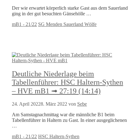
Der wie erwartet körperlich starke Gast aus dem Sauerland
ging in der gut besuchten Gänsehölle …
Kategorien
Schlagwörter
mB1 - 21/22
SG Menden Sauerland Wölfe
Deutliche Niederlage beim
Tabellenführer: HSC Haltern-Sythen
– HVE mB1 ➟ 27:19 (14:14)
24. April 2022
8. März 2022
von
Sebe
Am Samstagnachmittag war die männliche B1 beim
Tabellenführer in Haltern zu Gast. In einer ausgeglichenen
…
Kategorien
Schlagwörter
mB1 - 21/22
HSC Haltern-Sythen