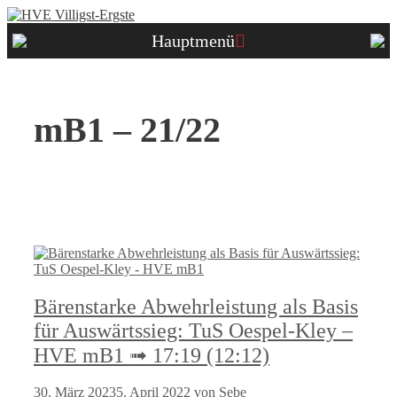
Zum
Inhalt
Hauptmenü
springen
mB1 – 21/22
Bärenstarke Abwehrleistung als Basis
für Auswärtssieg: TuS Oespel-Kley –
HVE mB1 ➟ 17:19 (12:12)
30. März 2023
5. April 2022
von
Sebe