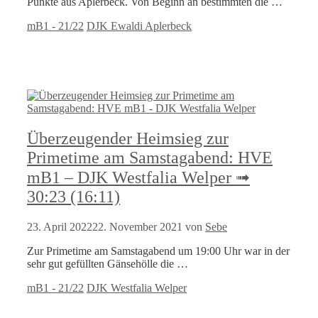
Punkte aus Aplerbeck. Von Beginn an bestimmten die …
Kategorien
Schlagwörter
mB1 - 21/22
DJK Ewaldi Aplerbeck
Überzeugender Heimsieg zur
Primetime am Samstagabend: HVE
mB1 – DJK Westfalia Welper ➟
30:23 (16:11)
23. April 2022
22. November 2021
von
Sebe
Zur Primetime am Samstagabend um 19:00 Uhr war in der
sehr gut gefüllten Gänsehölle die …
Kategorien
Schlagwörter
mB1 - 21/22
DJK Westfalia Welper