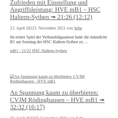
Zufrieden mit Einstellung und
Angriffsleistung: HVE mB1 – HSC
Haltern-Sythen ➟ 21:26 (12:12)
23. April 2022
3. November 2021
von
Sebe
Im ersten Spiel der Verbandsligasaison hatte die männliche
B1 am Sonntag der HSC Haltern-Sythen zu …
Kategorien
Schlagwörter
mB1 - 21/22
HSC Haltern-Sythen
An Spannung kaum zu überbieten:
CVJM Rödinghausen – HVE mB1 ➟
32:32 (16:17)